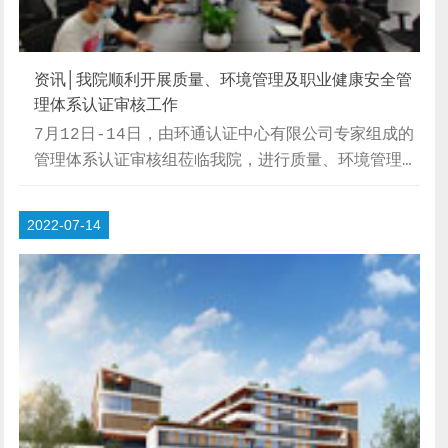
资讯│我院顺利开展质量、环境管理及职业健康安全管
理体系认证审核工作
7月12日-14日，由环通认证中心有限公司专家组成的
管理体系认证审核组莅临我院，进行质量、环境管理、
职业健康安全管理体系（以下简称“三体系”）进行监
督审核工作。自建立三体系以来，院各部门坚持“持续
2022-07-14
改进”的原则，通过有效管理和内部审核，做到自我发
现、自我改进、自我完善，以确保三体系运行有效并持
续改进。审核专家根据本年度的监督审核计划，参照各
管理体系标准，紧紧围绕认证审核范围，主要采取查看
记录的方式，由点及面地对三体系运行的符合性和有效
性分别进行严谨细致、严格规范的审核。审核工作...