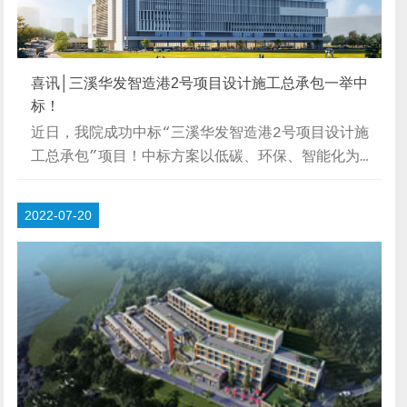
喜讯│三溪华发智造港2号项目设计施工总承包一举中
标！
近日，我院成功中标“三溪华发智造港2号项目设计施
工总承包”项目！中标方案以低碳、环保、智能化为基
调，提出将项目打造成“交通枢纽+产业园区+生活配
套”综合体的设计方案。项目背景三溪科创小镇将发展
2022-07-20
成为香洲产业转型升级示范区、珠海科技创新发展引领
高地、广东特色小镇创建工作示范点和粤港澳自主创新
科技园区，项目将结合该定位，以高品质工业大厦为产
业载体，助力城市产业格局发展，推动城市经济增速。
为改善项目用地现状，解决珠海主城区公交车夜间停车
位不足问题，依据集约用地的原则，参考深圳市月亮
湾...