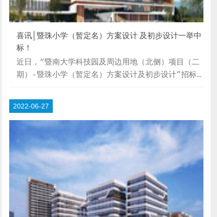
喜讯│暨珠小学（暂定名）方案设计 及初步设计一举中
标！
近日，“暨南大学科技园及周边用地（北侧）项目（二
期）-暨珠小学（暂定名）方案设计及初步设计”招标
落下帷幕。经过评标委员会严格审慎的评审，我院方案
脱颖而出，一举中标！项目概况暨南大学科技园及周边
2022-06-27
用地（北侧）项目（二期）-暨珠小学位于珠海市香洲
区前山路东侧，毗邻暨南大学，用地功能为高等院校用
地.为满足新香洲区域居民对义务教育阶段学位的需
要，香洲区计划在该区域新建一所规模为36个教学班
的学校。项目规划用地面积为14251.72㎡，总建筑面
积约25424.13㎡，其中包括计容建筑面积...