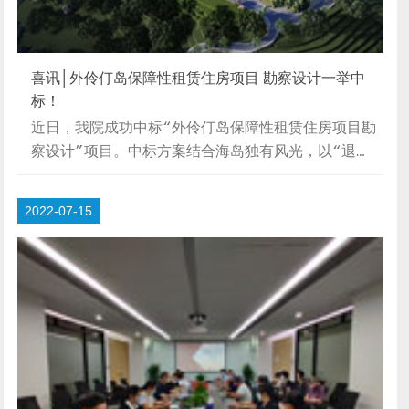
喜讯│外伶仃岛保障性租赁住房项目 勘察设计一举中
标！
近日，我院成功中标“外伶仃岛保障性租赁住房项目勘
察设计”项目。中标方案结合海岛独有风光，以“退
台、架空、屋顶花园”为设计理念，提出符合海岛特色
的设计方案。项目背景珠海市外伶仃岛是国家AAAA级
2022-07-15
海岛风景区，石奇水美，优雅恬静，独具风韵，具有典
型的亚热带雨林风景和海岛伊甸园风光，是珠海十大美
丽海岛之一。为落实市委市政府住房发展“十四五”规
划要求，结合鹤洲新区以及外伶仃岛的开发建设需求，
通过建设外伶仃岛保障性租赁住房项目工程，营造“人
才友好型、青年友好型、环境友好型、文化包容
型”的...