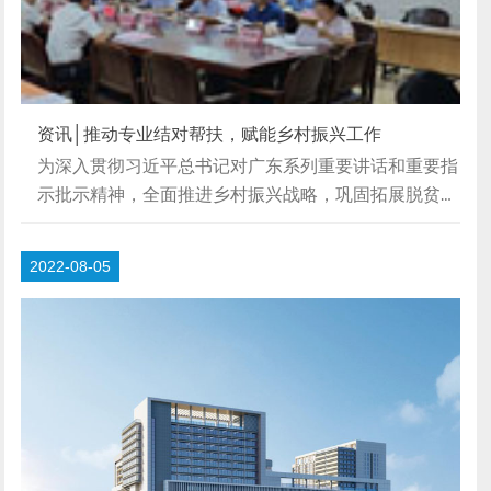
资讯│推动专业结对帮扶，赋能乡村振兴工作
为深入贯彻习近平总书记对广东系列重要讲话和重要指
示批示精神，全面推进乡村振兴战略，巩固拓展脱贫攻
坚成果，促进脱贫攻坚与乡村振兴有效衔接，8月31
日，珠海市对口茂名市电白区岭门镇乡村振兴联席会议
2022-08-05
在岭门镇人民政府三楼会议室顺利召开。珠海市总工
会、珠海市卫健局、珠海水务控股集团有限公司、珠海
市轨道交通局、珠海市建筑设计院共5家组团帮扶单
位，岭门镇领导班子及驻镇帮扶工作队全体队员出席会
议。李巨民副院长代表我院参加会议。△珠海市对口茂
名市电白区岭门镇乡村振兴联席会议会议上，岭门镇党
委副...