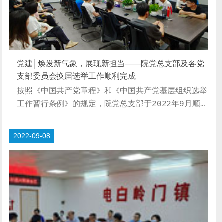
位...
党建│焕发新气象，展现新担当——院党总支部及各党
支部委员会换届选举工作顺利完成
按照《中国共产党章程》和《中国共产党基层组织选举
工作暂行条例》的规定，院党总支部于2022年9月顺
利完成新一届党总支及各党支部委员会换届选举工作。
换届选举大会在庄严的《国歌》声中拉开帷幕。会上报
2022-09-08
告党员大会筹备工作情况；听取和审议党总支部委员会
工作报告；酝酿讨论委员候选人预备人选并确定候选
人；讨论并表决通过《选举办法（草案）》和监票人、
计票人建议人选名单。△党员举手表决会议上，党总支
部书记张震山代表本届党总支作换届工作报告，报告对
过去三年党总支委员会的工作进行了全面总结，分析
了...