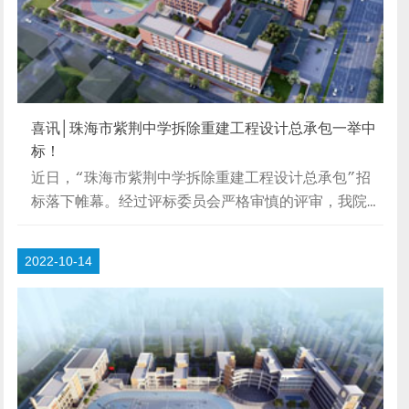
喜讯│珠海市紫荆中学拆除重建工程设计总承包一举中
标！
近日，“珠海市紫荆中学拆除重建工程设计总承包”招
标落下帷幕。经过评标委员会严格审慎的评审，我院方
案脱颖而出，一举中标！【项目区位分析】用地属于香
洲区，东临凤凰北路，北临翠香路，南临教育路，东北
2022-10-14
与香港港码头隔峡相望；周围1.5KM范围内有石溪公
园、香山公园、烈士陵园、野狸岛公园等公共公园；香
洲一小、三小、四小、香洲第七中学等教育配套设施；
香洲埠商业、文化、历史街区；野狸岛、珠海歌剧院等
文娱，拥有优越的地理区位。【设计理念】基于承古启
新的初衷，通过设计延续传统的书院空间序列，赋