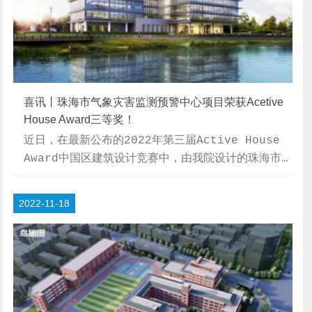
喜讯丨珠海市气象灾害监测预警中心项目荣获Acetive
House Award三等奖！
近日，在最新公布的2022年第三届Active House
Award中国区建筑设计竞赛中，由我院设计的珠海市
气象灾害监测预警中心项目，荣获职业设计组三等奖！
【竞赛介绍】Active House Award国际建筑设计
2022-11-18
大赛由Active House Alliance（主动式建筑国
际联盟）发起，至今已成功举办七届，超过100个国家
的建筑作品参赛。2020年，经主动式建筑国际联盟授
权，AH Award中国区竞赛（建筑设计）启动，参赛作
品数量逐年增加，业内众多知名设计院、明星设计
事...