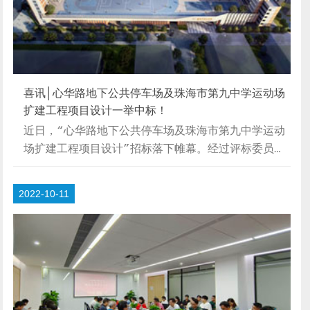
形...
喜讯│心华路地下公共停车场及珠海市第九中学运动场
扩建工程项目设计一举中标！
近日，“心华路地下公共停车场及珠海市第九中学运动
场扩建工程项目设计”招标落下帷幕。经过评标委员会
严格审慎的评审，我院方案脱颖而出，一举中标！【项
目背景】为深入贯彻中央关于建设高质量教育体系和省
2022-10-11
委、省政府《关于推动基础教育深化改革高质量发展的
意见》的决策部署，认真落实市委市政府工作精神，加
快推进香洲区公办中小学、幼儿园建设，加大公办优质
学位供给，力争在3年内解决主城区公办学位不足问
题，推动基础教育高质量发展，2022年7月5日珠海市
人民政府办公室关于印发珠海市主城区基础教育学