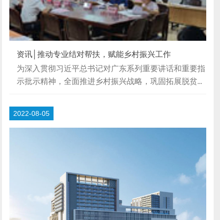
资讯│推动专业结对帮扶，赋能乡村振兴工作
为深入贯彻习近平总书记对广东系列重要讲话和重要指
示批示精神，全面推进乡村振兴战略，巩固拓展脱贫攻
坚成果，促进脱贫攻坚与乡村振兴有效衔接，8月31
日，珠海市对口茂名市电白区岭门镇乡村振兴联席会议
2022-08-05
在岭门镇人民政府三楼会议室顺利召开。珠海市总工
会、珠海市卫健局、珠海水务控股集团有限公司、珠海
市轨道交通局、珠海市建筑设计院共5家组团帮扶单
位，岭门镇领导班子及驻镇帮扶工作队全体队员出席会
议。李巨民副院长代表我院参加会议。△珠海市对口茂
名市电白区岭门镇乡村振兴联席会议会议上，岭门镇党
委副...