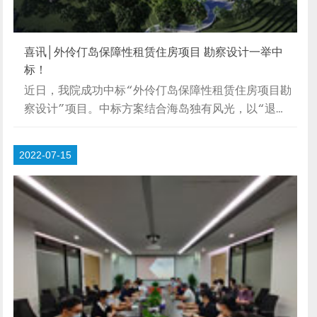
喜讯│外伶仃岛保障性租赁住房项目 勘察设计一举中
标！
近日，我院成功中标“外伶仃岛保障性租赁住房项目勘
察设计”项目。中标方案结合海岛独有风光，以“退
台、架空、屋顶花园”为设计理念，提出符合海岛特色
的设计方案。项目背景珠海市外伶仃岛是国家AAAA级
2022-07-15
海岛风景区，石奇水美，优雅恬静，独具风韵，具有典
型的亚热带雨林风景和海岛伊甸园风光，是珠海十大美
丽海岛之一。为落实市委市政府住房发展“十四五”规
划要求，结合鹤洲新区以及外伶仃岛的开发建设需求，
通过建设外伶仃岛保障性租赁住房项目工程，营造“人
才友好型、青年友好型、环境友好型、文化包容
型”的...