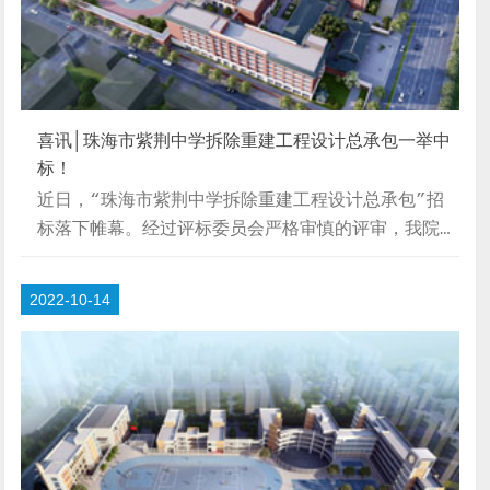
喜讯│珠海市紫荆中学拆除重建工程设计总承包一举中
标！
近日，“珠海市紫荆中学拆除重建工程设计总承包”招
标落下帷幕。经过评标委员会严格审慎的评审，我院方
案脱颖而出，一举中标！【项目区位分析】用地属于香
洲区，东临凤凰北路，北临翠香路，南临教育路，东北
2022-10-14
与香港港码头隔峡相望；周围1.5KM范围内有石溪公
园、香山公园、烈士陵园、野狸岛公园等公共公园；香
洲一小、三小、四小、香洲第七中学等教育配套设施；
香洲埠商业、文化、历史街区；野狸岛、珠海歌剧院等
文娱，拥有优越的地理区位。【设计理念】基于承古启
新的初衷，通过设计延续传统的书院空间序列，赋
形...