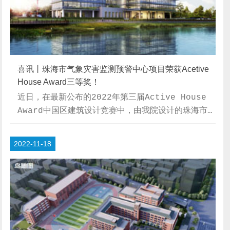
喜讯丨珠海市气象灾害监测预警中心项目荣获Acetive
House Award三等奖！
近日，在最新公布的2022年第三届Active House
Award中国区建筑设计竞赛中，由我院设计的珠海市
气象灾害监测预警中心项目，荣获职业设计组三等奖！
【竞赛介绍】Active House Award国际建筑设计
2022-11-18
大赛由Active House Alliance（主动式建筑国
际联盟）发起，至今已成功举办七届，超过100个国家
的建筑作品参赛。2020年，经主动式建筑国际联盟授
权，AH Award中国区竞赛（建筑设计）启动，参赛作
品数量逐年增加，业内众多知名设计院、明星设计
事...