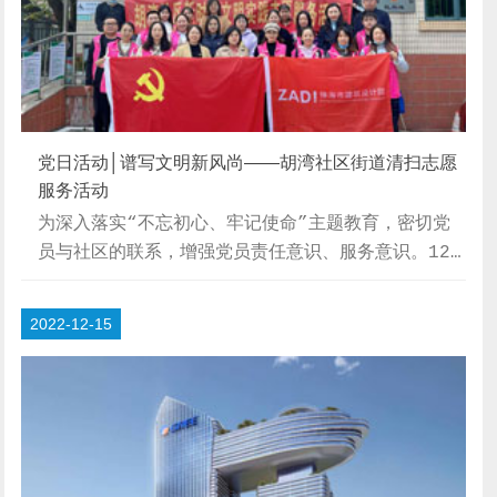
党日活动│谱写文明新风尚——胡湾社区街道清扫志愿
服务活动
为深入落实“不忘初心、牢记使命”主题教育，密切党
员与社区的联系，增强党员责任意识、服务意识。12
月2日下午，我院党总支部组织第一支部和第二支部的
党员干部、入党积极分子在香洲区胡湾社区开展胡湾社
2022-12-15
区街道清扫志愿服务活动，积极参与的党员有30多
位。 下午2点30分，在社区工作人员的简单工作内
容分配之后，全体人员按2人一组配合行动，不畏冷空
气影响，纷纷积极投入到胡湾社区的各个街巷的卫生死
角清扫工作中，对巷道中出现的烟头、不可分解垃圾、
花池中的杂物、街...