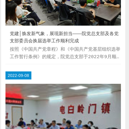
党建│焕发新气象，展现新担当——院党总支部及各党
支部委员会换届选举工作顺利完成
按照《中国共产党章程》和《中国共产党基层组织选举
工作暂行条例》的规定，院党总支部于2022年9月顺
利完成新一届党总支及各党支部委员会换届选举工作。
换届选举大会在庄严的《国歌》声中拉开帷幕。会上报
2022-09-08
告党员大会筹备工作情况；听取和审议党总支部委员会
工作报告；酝酿讨论委员候选人预备人选并确定候选
人；讨论并表决通过《选举办法（草案）》和监票人、
计票人建议人选名单。△党员举手表决会议上，党总支
部书记张震山代表本届党总支作换届工作报告，报告对
过去三年党总支委员会的工作进行了全面总结，分析
了...