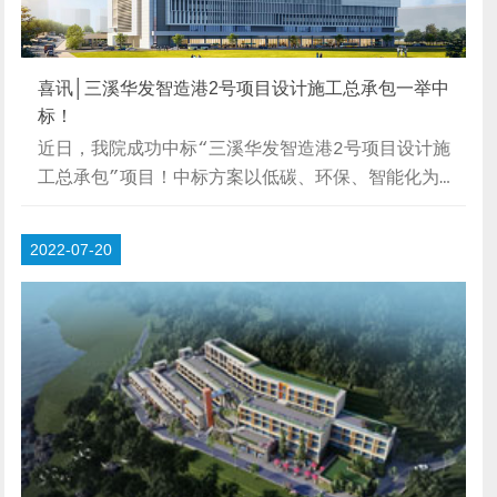
喜讯│三溪华发智造港2号项目设计施工总承包一举中
标！
近日，我院成功中标“三溪华发智造港2号项目设计施
工总承包”项目！中标方案以低碳、环保、智能化为基
调，提出将项目打造成“交通枢纽+产业园区+生活配
套”综合体的设计方案。项目背景三溪科创小镇将发展
2022-07-20
成为香洲产业转型升级示范区、珠海科技创新发展引领
高地、广东特色小镇创建工作示范点和粤港澳自主创新
科技园区，项目将结合该定位，以高品质工业大厦为产
业载体，助力城市产业格局发展，推动城市经济增速。
为改善项目用地现状，解决珠海主城区公交车夜间停车
位不足问题，依据集约用地的原则，参考深圳市月亮
湾...