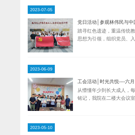
奉献精神，学习传承他们
2023-07-05
事，并感谢党组织的关心
爱...
党日活动│参观林伟民与中
踏寻红色遗迹，重温传统教
思想为引领，组织党员、入
馆”瞻仰参观，通过实地实
们党的光辉历程，感悟党的
1927），珠海市金湾区
2023-06-09
人阶级的优秀儿女，他参与
工会活动│时光共悦----六
从懵懂年少到长大成人，
铭记，我院在二楼大会议
响起，本次集体生日会拉
让寿星们简短的自我介绍
们送上生日贺卡和慰问品
2023-05-10
和关爱，让每一位职工在