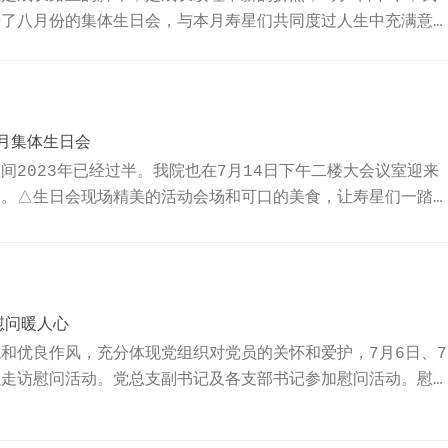
来了八月份的集体生日会，与本月寿星们共同度过人生中充满意
着生日快乐歌的音乐声中，当月的寿星们陆续到达现场，并在工
人林莎莎率先用简短的自我介绍开场，暖心引导寿星们一个接一
受。寿星们激动分享了对生日会活动的感想，通过参加集体生日
并祝福我院未来发展越来越好。△主持人林莎莎工会副主席李珍
月集体生日会
间2023年已经过半。我院也在7月14日下午二楼大会议室迎来
会。△生日会现场精美的活动会场和可口的美食，让寿星们一踏
。首先，主持人沈琳暖心开场，对今天到来的寿星们表示欢迎，
生日祝福和贺卡。接着，在主持人沈琳的引导下，职工们逐一进
师热情分享自己在院18年的从业经历，感谢工会一直以来给大
并表示在今后的工作中，将继续保持积极和热情的工作态度...
慰问暖人心
和优良作风，充分体现党组织对党员的关怀和爱护，7月6日、7
员走访慰问活动。党总支副书记及各支部书记参加慰问活动。慰
退休老党员身体和生活等情况，并代表党组织送上慰问品，向他
福。慰问组与退休党员亲切唠起家常，并表示会弘扬老党员的榜