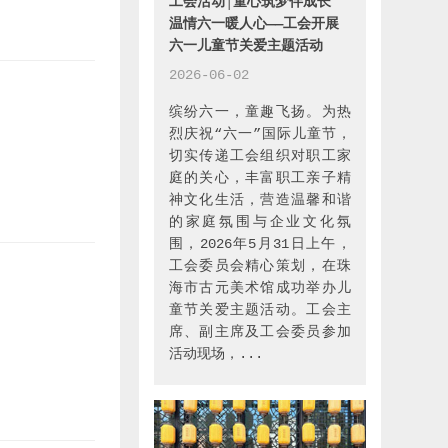
工会活动│童心筑梦伴成长
义
温情六一暖人心——工会开展
六一儿童节关爱主题活动
作
个
2026-06-02
会
缤纷六一，童趣飞扬。为热
烈庆祝“六一”国际儿童节，
切实传递工会组织对职工家
庭的关心，丰富职工亲子精
入
神文化生活，营造温馨和谐
的家庭氛围与企业文化氛
并
围，2026年5月31日上午，
行
工会委员会精心策划，在珠
海市古元美术馆成功举办儿
童节关爱主题活动。工会主
席、副主席及工会委员参加
活动现场，...
问
们
样