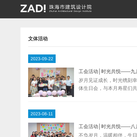
文体活动
2023-09-22
工会活动│时光共悦——九
岁月见证成长，时光镌刻幸
体生日会，与本月寿星们
人王伟任先是对今天到来
近彼此间的距离，并依次
始本场生日会的游戏环节，
2023-08-11
作，并在主持人说出“水”
工会活动│时光共悦——八
不负岁月，温暖相伴，生日