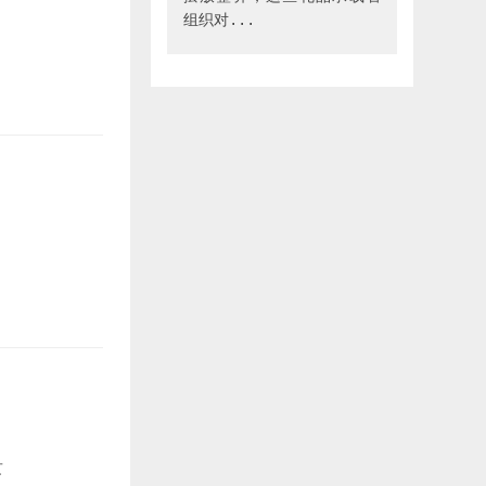
组织对...
席
的
张
生
自
女