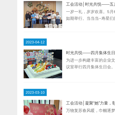
~△...
工会活动│时光共悦——五
一岁一礼，岁岁欢喜。5月
如期举行。当当当~寿星们
馨活动现场。主持人李妍
李珍送上生日贺卡和慰问
带动下，寿星们围坐一圈，
2023-04-12
只听现场“噗通”“噗通”
时光共悦——四月集体生
为进一步构建丰富的企业文
议室举行四月集体生日会
震山向当月生日的寿星们
活能心想事成、一帆风顺
我介绍环节增进彼此间的认
2023-03-10
响起，职工一同跟唱，并
关...
工会活动│凝聚“她”力量，彰
万物复苏春风暖，巾帼逐梦