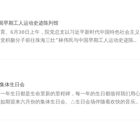
的优良作风。攀谈中，退休党员分享退休生活、从业经历、旅游
，走访慰问切实感受到党组织的关怀和温暖。△慰问老党员关
国早期工人运动史迹陈列馆
育。6月30日上午，院党总支以习近平新时代中国特色社会主义
党积极分子前往珠海三灶“林伟民与中国早期工人运动史迹陈列
物、鲜活讲解、重温入党誓词等活动开展主题党日活动，回顾我
百年历程与伟大成就，讴歌党的丰巧伟绩。林伟民（1887—
三灶镇鱼月村人，是早期中国工人运动的杰出领导人，更是中国工
、组织领导了香港海员大罢工、上海海员大罢工和省港大罢...
月集体生日会
每一年生日都是生命里新的里程碑，每一年的生日都值得我们用
室如期迎来六月份的集体生日会。△生日会场伴随着欢快的音乐
开帷幕。主持人梁庆暖心开场，送上自己的生日祝福语，接着通
，进一步拉近彼此间的距离。同时，工会委员王伟任为本月的寿
，一张贺卡，一声祝福，形式简单却饱含我院对每一位职工的重
我院都能收获幸福感。△主持人梁庆暖心开场△本月的寿星们