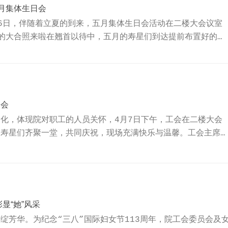
月集体生日会
6日，伴随着立夏的到来，五月集体生日会活动在二楼大会议室
的大合照来啦在翘首以待中，五月的寿星们到达提前布置好的温
暖心开场，用音乐牵动寿星们沉浸浓浓的生日会氛围。工会副主
品，表达院对职工的关心与祝福。主持人李妍暖心开场在主持人
面朝中央，在“一只青蛙”互动游戏中开展紧张、刺激的角逐，
“噗通”青蛙跳水声络绎不绝，游戏过程充满了和谐、喜庆氛围...
日会
化，体现院对职工的人员关怀，4月7日下午，工会在二楼大会
。寿星们齐聚一堂，共同庆祝，现场充满快乐与温馨。工会主席
送上真挚的祝福，祝愿各位寿星在这春暖花开的季节里，工作和
，并为他们送上生日贺卡。在主持人过武彬的带动下，职工通过
识和了解，将生日会氛围推上高潮。当“祝你生日快乐”的歌声
在歌声中共同分享甜蜜的生日蛋糕和饮品，感受院对职工满满的
显“她”风采
绽芳华。为纪念“三八”国际妇女节113周年，院工会委员会及