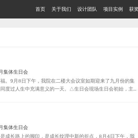
首页
关于我们
设计团队
项目实例
获
月集体生日会
福。9月8日下午，我院在二楼大会议室如期迎来了九月份的集
共同度过人生中充满意义的一天。△生日会现场生日会初始，主
的寿星们表达自己的欢迎和祝贺，然后通过趣味的自我介绍环节
为寿星们送上精心准备的贺卡和生日礼物。△主持人王伟任接着
“眼睛、耳朵、鼻子”——两人对站，听主持人指令做出相应的动
一词时迅速做出反应，抢到放在地下的水的一方则胜出。寿星..
月集体生日会
是成长路上的脚印，是成长纹理中新的折点，8月4日下午，我