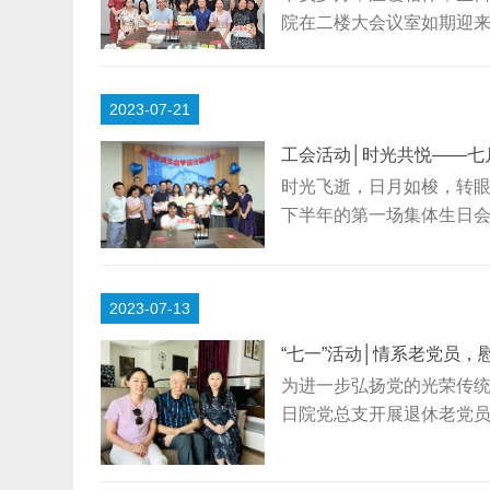
院在二楼大会议室如期迎
的一天。△生日会现场伴
人员的指引下落座。主持
地进行自我介绍并分享感
2023-07-21
感受到院的温暖及关爱，
工会活动│时光共悦——七
代...
时光飞逝，日月如梭，转眼
下半年的第一场集体生日
就感受到浓浓的生日氛围
为当月生日的寿星们送上
自我介绍，其中王建勋工程
2023-07-13
家带来的各项活动和福利，
“七一”活动│情系老党员，
为进一步弘扬党的光荣传统
日院党总支开展退休老党
活动中，慰问组详细了解
致以节日问候和诚挚的祝