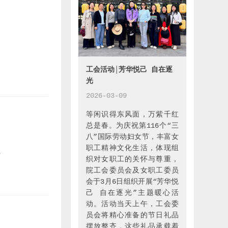
趣
工会活动│芳华悦己 自在逐
光
2026-03-09
等闲识得东风面，万紫千红
总是春。为庆祝第116个“三
八”国际劳动妇女节，丰富女
职工精神文化生活，体现组
心
织对女职工的关怀与尊重，
声
院工会委员会及女职工委员
过
会于3月6日组织开展“芳华悦
星
己 自在逐光”主题暖心活
动。活动当天上午，工会委
视
员会将精心准备的节日礼品
摆放整齐，这些礼品承载着