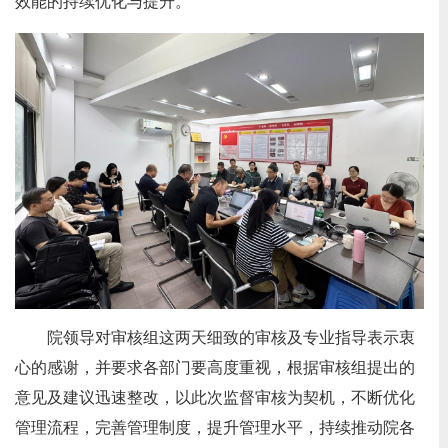
效能的持续优化与提升。
院领导对审核组这两天细致的审核及专业指导表示衷
心的感谢，并要求各部门要高度重视，根据审核组提出的
意见及建议迅速整改，以此次监督审核为契机，不断优化
管理流程，完善管理制度，提升管理水平，持续推动院各