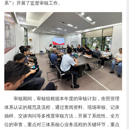
系”）开展了监督审核工作。
审核期间，审核组根据本年度的审核计划，依照管理
体系认证的规范及流程，通过查阅资料、现场审核、记录
抽样、交谈询问等多维度审核方法，开展了系统性、全方
位的审查，重点对三体系核心业务流程的关键环节，重点